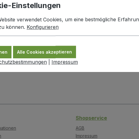
ie-Einstellungen
le - Fruchtaufstrich"
Website verwendet Cookies, um eine bestmögliche Erfahru
 zu können.
Konfigurieren
nen
Alle Cookies akzeptieren
chutzbestimmungen
|
Impressum
Shopservice
mationen
AGB
n
Impressum