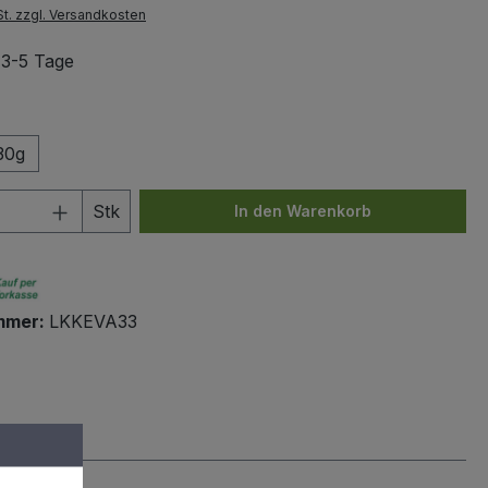
St. zzgl. Versandkosten
: 3-5 Tage
ählen
30g
 Anzahl: Gib den gewünschten Wert ein 
Stk
In den Warenkorb
mmer:
LKKEVA33