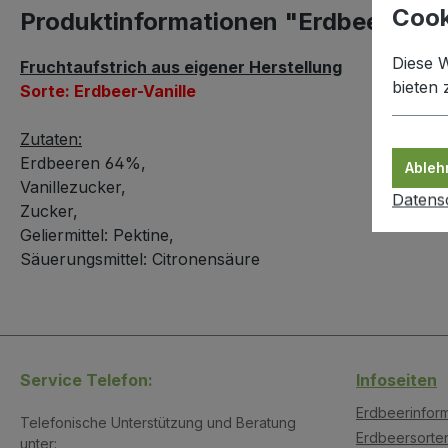
Cook
Produktinformationen "Erdbeer-Vanil
Diese 
Fruchtaufstrich aus eigener Herstellung
bieten
Sorte: Erdbeer-Vanille
Zutaten:
Erdbeeren 64%,
Ableh
Vanillezucker,
Datens
Zucker,
Geliermittel: Pektine,
Säuerungsmittel: Citronensäure
Service Telefon:
Infoseiten
Erdbeerinfor
Telefonische Unterstützung und Beratung
Erdbeersorte
unter: