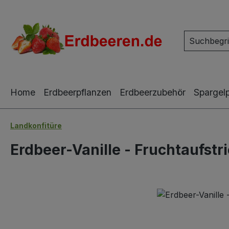
m Hauptinhalt springen
Zur Suche springen
Zur Hauptnavigation springen
Home
Erdbeerpflanzen
Erdbeerzubehör
Spargel
Landkonfitüre
Erdbeer-Vanille - Fruchtaufstr
Bildergalerie überspringen