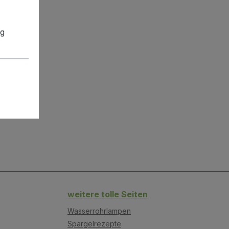
ng
weitere tolle Seiten
Wasserrohrlampen
Spargelrezepte