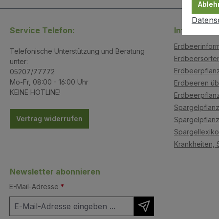
Ableh
Datens
Service Telefon:
Infoseiten
Erdbeerinfor
Telefonische Unterstützung und Beratung
Erdbeersorte
unter:
Erdbeerpflanz
05207/77772
Mo-Fr, 08:00 - 16:00 Uhr
Erdbeeren üb
KEINE HOTLINE!
Erdbeerpflan
Spargelpflanz
Vertrag widerrufen
Spargelpflanz
Spargellexik
Krankheiten, 
Newsletter abonnieren
E-Mail-Adresse
*