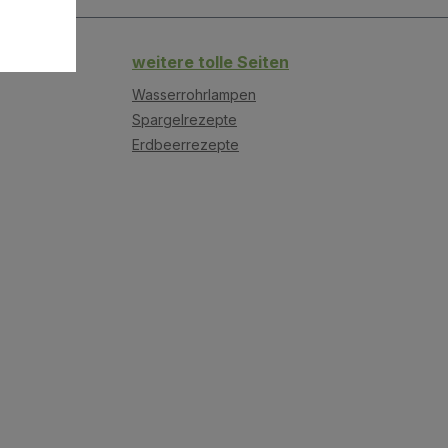
weitere tolle Seiten
Wasserrohrlampen
Spargelrezepte
Erdbeerrezepte