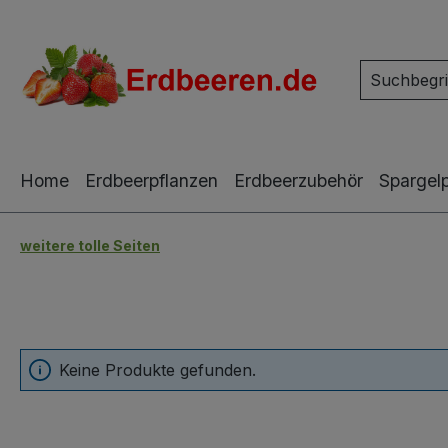
m Hauptinhalt springen
Zur Suche springen
Zur Hauptnavigation springen
Home
Erdbeerpflanzen
Erdbeerzubehör
Spargel
weitere tolle Seiten
Keine Produkte gefunden.