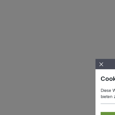
Cook
Diese 
bieten