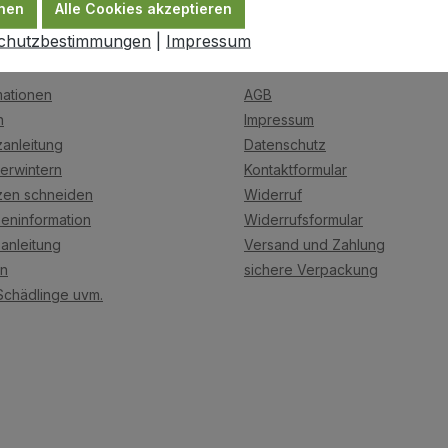
nen
Alle Cookies akzeptieren
chutzbestimmungen
|
Impressum
Shopservice
mationen
AGB
n
Impressum
anleitung
Datenschutz
erwintern
Kontaktformular
zen schneiden
Widerruf
eninformation
Widerrufsformular
anleitung
Versand und Zahlung
on
sichere Verpackung
Schädlinge uvm.