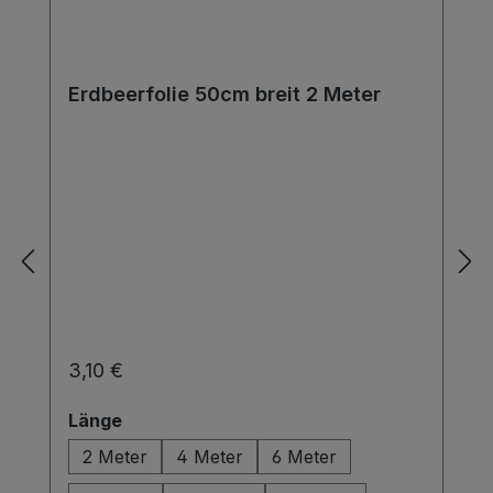
Erdbeerfolie 50cm breit 2 Meter
Regulärer Preis:
3,10 €
auswählen
Länge
2 Meter
4 Meter
6 Meter