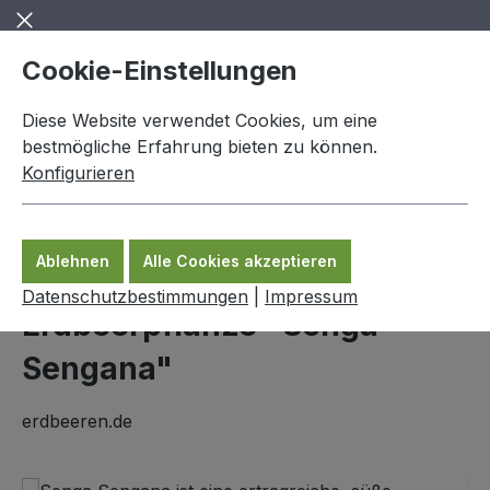
Zum Hauptinhalt springen
Cookie-Einstellungen
Diese Website verwendet Cookies, um eine
bestmögliche Erfahrung bieten zu können.
Konfigurieren
0,00 €
Ware
Ablehnen
Alle Cookies akzeptieren
Erdbeerpflanzen
Datenschutzbestimmungen
|
Impressum
Erdbeerpflanze "Senga
Sengana"
erdbeeren.de
Bildergalerie überspringen