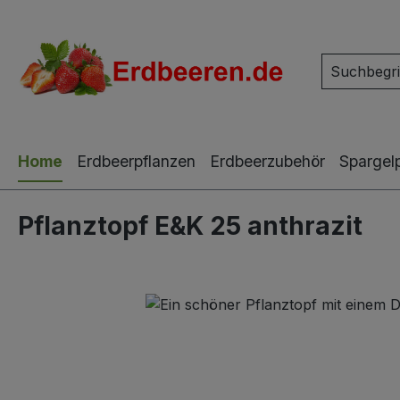
m Hauptinhalt springen
Zur Suche springen
Zur Hauptnavigation springen
Home
Erdbeerpflanzen
Erdbeerzubehör
Spargel
Pflanztopf E&K 25 anthrazit
Bildergalerie überspringen