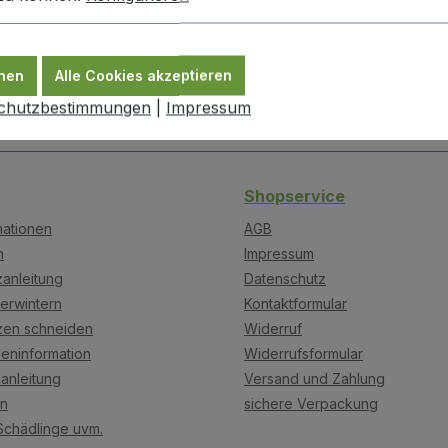
nd auch als Übertopf geeignet.
nen
Alle Cookies akzeptieren
chutzbestimmungen
|
Impressum
Shopservice
mationen
AGB
n
Impressum
anleitung
Datenschutz
erwintern
Kontaktformular
zen schneiden
Widerruf
eninformation
Widerrufsformular
anleitung
Versand und Zahlung
on
sichere Verpackung
Schädlinge uvm.