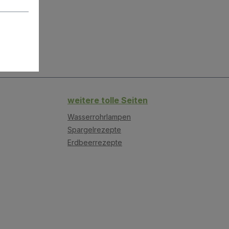
weitere tolle Seiten
Wasserrohrlampen
Spargelrezepte
Erdbeerrezepte