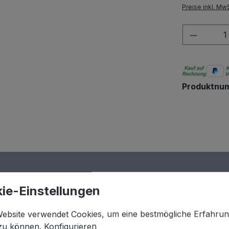
Preise inkl. Mw
Produkt
Produktnu
ie-Einstellungen
Website verwendet Cookies, um eine bestmögliche Erfahru
&K 25 anthrazit"
 zu können.
Konfigurieren