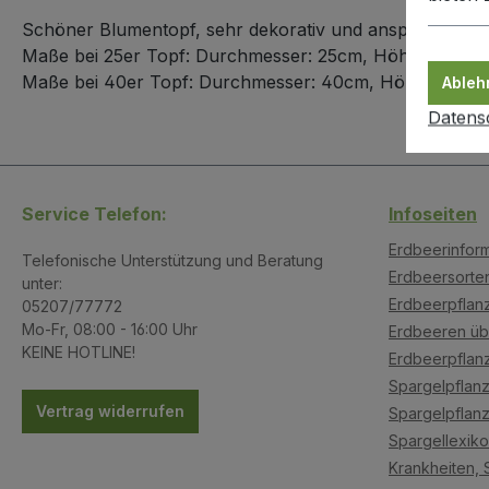
Schöner Blumentopf, sehr dekorativ und ansprechend u
Maße bei 25er Topf: Durchmesser: 25cm, Höhe: 22cm
Maße bei 40er Topf: Durchmesser: 40cm, Höhe: 35cm
Ableh
Datens
Service Telefon:
Infoseiten
Erdbeerinfor
Telefonische Unterstützung und Beratung
Erdbeersorte
unter:
Erdbeerpflanz
05207/77772
Mo-Fr, 08:00 - 16:00 Uhr
Erdbeeren üb
KEINE HOTLINE!
Erdbeerpflan
Spargelpflanz
Vertrag widerrufen
Spargelpflanz
Spargellexik
Krankheiten, 