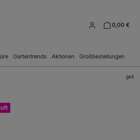
0,00 €
Ware
üre
Gartentrends
Aktionen
Großbestellungen
geli
uft