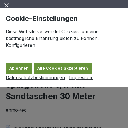
Zum Hauptinhalt springen
Cookie-Einstellungen
Diese Website verwendet Cookies, um eine
bestmögliche Erfahrung bieten zu können.
Konfigurieren
0,00 €
Ware
Ablehnen
Alle Cookies akzeptieren
Spargelzubehör
Datenschutzbestimmungen
|
Impressum
Spargelfolie s/w mit
Sandtaschen 30 Meter
ehmo-tec
Bildergalerie überspringen